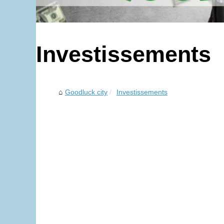
Investissements
Goodluck city
Investissements