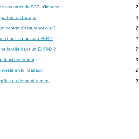
 de vos parts de SCPI s'impose
2
t partout en Europe
3
 un contrat d’assurance-vie ?
2
ques pour le nouveau PER ?
2
'une famille dans un EHPAD ?
7
de fonctionnement
3
investir en loi Malraux
2
IFI grâce au démembrement
2