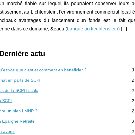
n marché fiable sur lequel ils pourraient conserver leurs ac
vestissement au Lichtenstein, l'environnement commercial local é
rincipaux avantages du lancement d'un fonds est le fait qu
éenne dans ce domaine, &eacu (
banque au liechtenstein
) [
...
]
Dernière actu
Qu'est-ce que c'est et comment en bénéficier ?
3
chat en parts de SCPI
2
s de la SCPI fiscale
2
en SCPI
2
dre un bien LMNP ?
2
n Epargne Retraite
3
n avenir
2