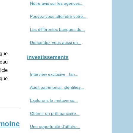
Notre avis sur les agences...
Pouvez-vous atteindre votre...
Les différentes banques du...
Demandez-vous aussi un...
ngue
Investissements
veau
icle
Interview exclusive : Ian...
ique
Audit patrimonial: identifiez...
Explorons le metaverse...
Obtenir un prêt bancaire...
imoine
Une opportunité d’affaire...