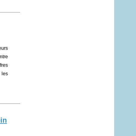
eurs
ntre
fres
 les
in