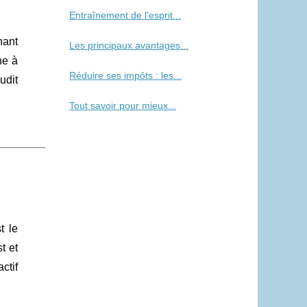
Entraînement de l'esprit...
nant
Les principaux avantages...
ne à
Réduire ses impôts : les...
udit
Tout savoir pour mieux...
t le
t et
ctif