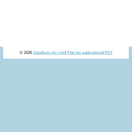
© 2026
Goodluck-city.com
|
Plan les publications
|
RSS