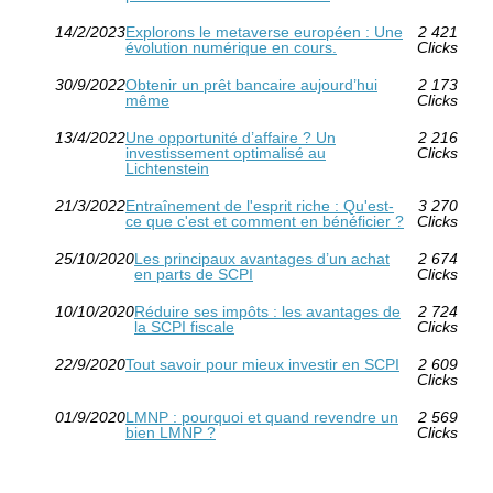
14/2/2023
Explorons le metaverse européen : Une
2 421
évolution numérique en cours.
Clicks
30/9/2022
Obtenir un prêt bancaire aujourd’hui
2 173
même
Clicks
13/4/2022
Une opportunité d’affaire ? Un
2 216
investissement optimalisé au
Clicks
Lichtenstein
21/3/2022
Entraînement de l'esprit riche : Qu'est-
3 270
ce que c'est et comment en bénéficier ?
Clicks
25/10/2020
Les principaux avantages d’un achat
2 674
en parts de SCPI
Clicks
10/10/2020
Réduire ses impôts : les avantages de
2 724
la SCPI fiscale
Clicks
22/9/2020
Tout savoir pour mieux investir en SCPI
2 609
Clicks
01/9/2020
LMNP : pourquoi et quand revendre un
2 569
bien LMNP ?
Clicks