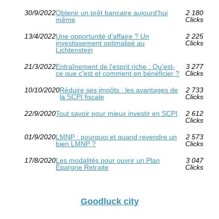
30/9/2022
Obtenir un prêt bancaire aujourd’hui
2 180
même
Clicks
13/4/2022
Une opportunité d’affaire ? Un
2 225
investissement optimalisé au
Clicks
Lichtenstein
21/3/2022
Entraînement de l'esprit riche : Qu'est-
3 277
ce que c'est et comment en bénéficier ?
Clicks
10/10/2020
Réduire ses impôts : les avantages de
2 733
la SCPI fiscale
Clicks
22/9/2020
Tout savoir pour mieux investir en SCPI
2 612
Clicks
01/9/2020
LMNP : pourquoi et quand revendre un
2 573
bien LMNP ?
Clicks
17/8/2020
Les modalités pour ouvrir un Plan
3 047
Epargne Retraite
Clicks
Goodluck city