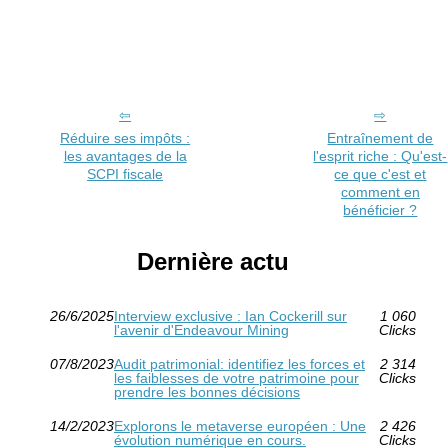
Réduire ses impôts :
Entraînement de
les avantages de la
l'esprit riche : Qu'est-
SCPI fiscale
ce que c'est et
comment en
bénéficier ?
Dernière actu
26/6/2025
Interview exclusive : Ian Cockerill sur
1 060
l'avenir d'Endeavour Mining
Clicks
07/8/2023
Audit patrimonial: identifiez les forces et
2 314
les faiblesses de votre patrimoine pour
Clicks
prendre les bonnes décisions
14/2/2023
Explorons le metaverse européen : Une
2 426
évolution numérique en cours.
Clicks