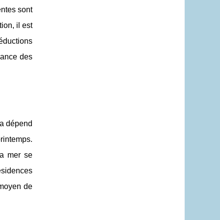
entes sont
on, il est
réductions
ssance des
ela dépend
printemps.
la mer se
ésidences
 moyen de