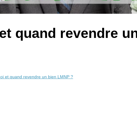
et quand revendre u
oi et quand revendre un bien LMNP ?