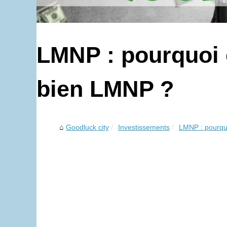
LMNP : pourquoi 
bien LMNP ?
Goodluck city
Investissements
LMNP : pourqu